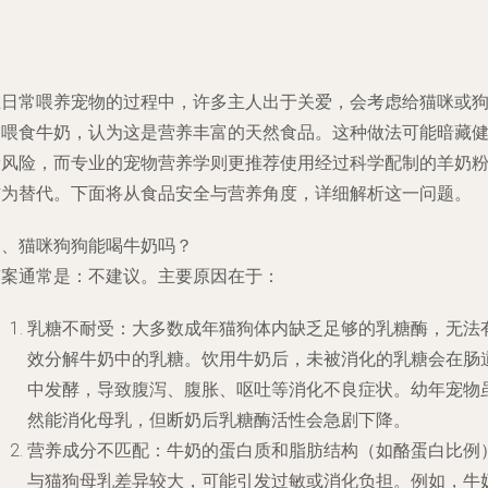
在日常喂养宠物的过程中，许多主人出于关爱，会考虑给猫咪或
狗喂食牛奶，认为这是营养丰富的天然食品。这种做法可能暗藏
康风险，而专业的宠物营养学则更推荐使用经过科学配制的羊奶
作为替代。下面将从食品安全与营养角度，详细解析这一问题。
一、猫咪狗狗能喝牛奶吗？
答案通常是：不建议。主要原因在于：
乳糖不耐受：大多数成年猫狗体内缺乏足够的乳糖酶，无法
效分解牛奶中的乳糖。饮用牛奶后，未被消化的乳糖会在肠
中发酵，导致腹泻、腹胀、呕吐等消化不良症状。幼年宠物
然能消化母乳，但断奶后乳糖酶活性会急剧下降。
营养成分不匹配：牛奶的蛋白质和脂肪结构（如酪蛋白比例
与猫狗母乳差异较大，可能引发过敏或消化负担。例如，牛